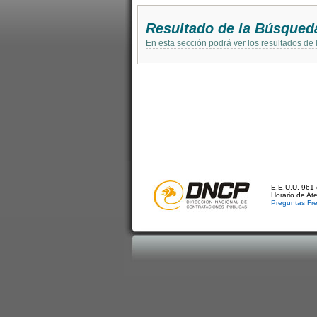
Resultado de la Búsqued
En esta sección podrá ver los resultados de
E.E.U.U. 961 
Horario de At
Preguntas Fr