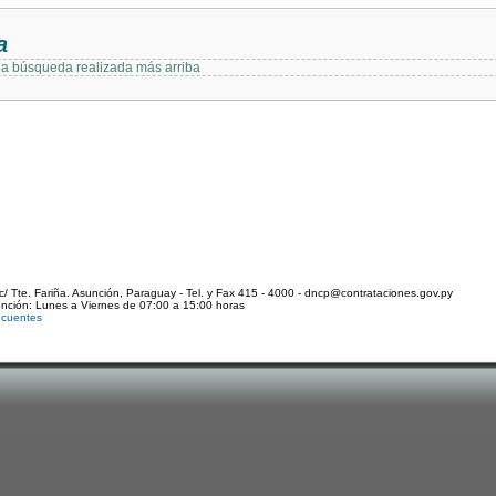
a
 la búsqueda realizada más arriba
c/ Tte. Fariña. Asunción, Paraguay - Tel. y Fax 415 - 4000 - dncp@contrataciones.gov.py
ención: Lunes a Viernes de 07:00 a 15:00 horas
ecuentes