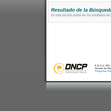
Resultado de la Búsqued
En esta sección podrá ver los resultados de
E.E.U.U. 961 
Horario de At
Preguntas Fr