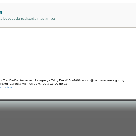
a
 la búsqueda realizada más arriba
c/ Tte. Fariña. Asunción, Paraguay - Tel. y Fax 415 - 4000 - dncp@contrataciones.gov.py
ención: Lunes a Viernes de 07:00 a 15:00 horas
ecuentes