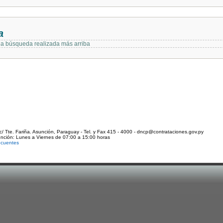
a
 la búsqueda realizada más arriba
c/ Tte. Fariña. Asunción, Paraguay - Tel. y Fax 415 - 4000 - dncp@contrataciones.gov.py
ención: Lunes a Viernes de 07:00 a 15:00 horas
ecuentes