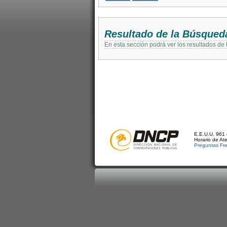
Resultado de la Búsqued
En esta sección podrá ver los resultados de
E.E.U.U. 961 
Horario de At
Preguntas Fr