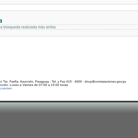
a
 la búsqueda realizada más arriba
c/ Tte. Fariña. Asunción, Paraguay - Tel. y Fax 415 - 4000 - dncp@contrataciones.gov.py
ención: Lunes a Viernes de 07:00 a 15:00 horas
ecuentes