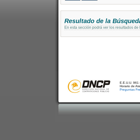
Resultado de la Búsqued
En esta sección podrá ver los resultados de
E.E.U.U. 961 
Horario de At
Preguntas Fr