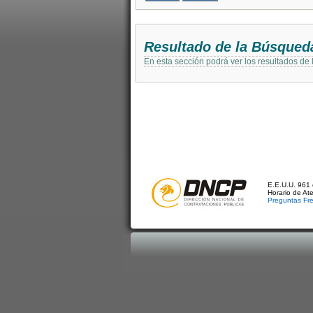
Resultado de la Búsqued
En esta sección podrá ver los resultados de
E.E.U.U. 961 
Horario de At
Preguntas Fr