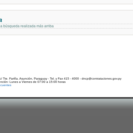
a
 la búsqueda realizada más arriba
c/ Tte. Fariña. Asunción, Paraguay - Tel. y Fax 415 - 4000 - dncp@contrataciones.gov.py
ención: Lunes a Viernes de 07:00 a 15:00 horas
ecuentes