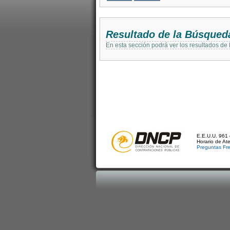
Resultado de la Búsqued
En esta sección podrá ver los resultados de
E.E.U.U. 961 
Horario de At
Preguntas Fr