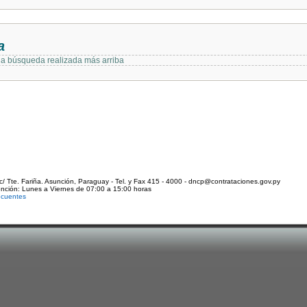
a
 la búsqueda realizada más arriba
c/ Tte. Fariña. Asunción, Paraguay - Tel. y Fax 415 - 4000 - dncp@contrataciones.gov.py
ención: Lunes a Viernes de 07:00 a 15:00 horas
ecuentes