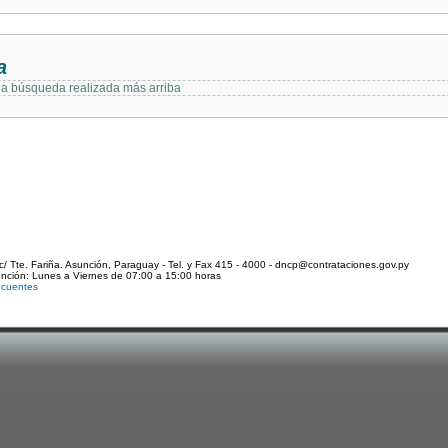
a
 la búsqueda realizada más arriba
c/ Tte. Fariña. Asunción, Paraguay - Tel. y Fax 415 - 4000 - dncp@contrataciones.gov.py
ención: Lunes a Viernes de 07:00 a 15:00 horas
ecuentes