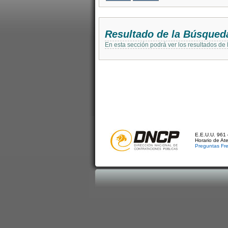
Resultado de la Búsqued
En esta sección podrá ver los resultados de
E.E.U.U. 961 
Horario de At
Preguntas Fr