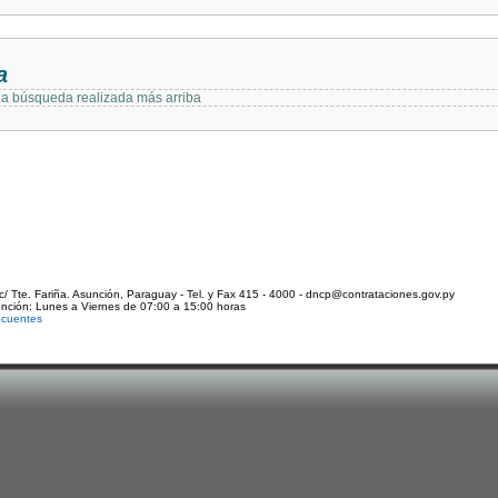
a
 la búsqueda realizada más arriba
c/ Tte. Fariña. Asunción, Paraguay - Tel. y Fax 415 - 4000 - dncp@contrataciones.gov.py
ención: Lunes a Viernes de 07:00 a 15:00 horas
ecuentes