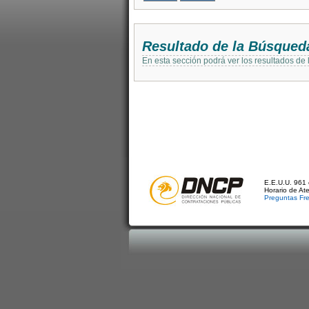
Resultado de la Búsqued
En esta sección podrá ver los resultados de
E.E.U.U. 961 
Horario de At
Preguntas Fr