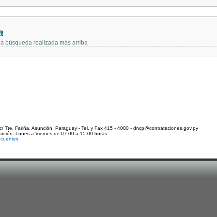
a
 la búsqueda realizada más arriba
c/ Tte. Fariña. Asunción, Paraguay - Tel. y Fax 415 - 4000 - dncp@contrataciones.gov.py
ención: Lunes a Viernes de 07:00 a 15:00 horas
ecuentes