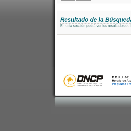
Resultado de la Búsqued
En esta sección podrá ver los resultados de
E.E.U.U. 961 
Horario de At
Preguntas Fr