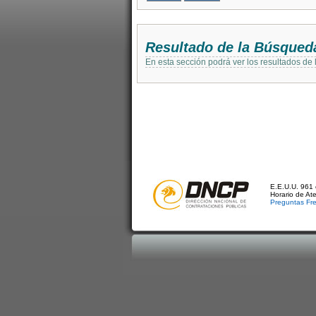
Resultado de la Búsqued
En esta sección podrá ver los resultados de
E.E.U.U. 961 
Horario de At
Preguntas Fr