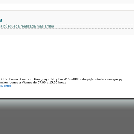
a
 la búsqueda realizada más arriba
c/ Tte. Fariña. Asunción, Paraguay - Tel. y Fax 415 - 4000 - dncp@contrataciones.gov.py
ención: Lunes a Viernes de 07:00 a 15:00 horas
ecuentes