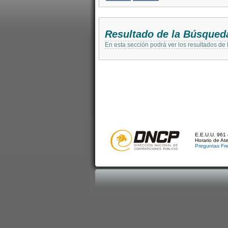
Resultado de la Búsqued
En esta sección podrá ver los resultados de
E.E.U.U. 961 
Horario de At
Preguntas Fr