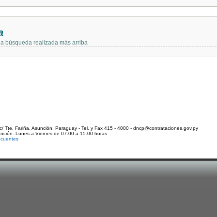
a
 la búsqueda realizada más arriba
c/ Tte. Fariña. Asunción, Paraguay - Tel. y Fax 415 - 4000 - dncp@contrataciones.gov.py
ención: Lunes a Viernes de 07:00 a 15:00 horas
ecuentes