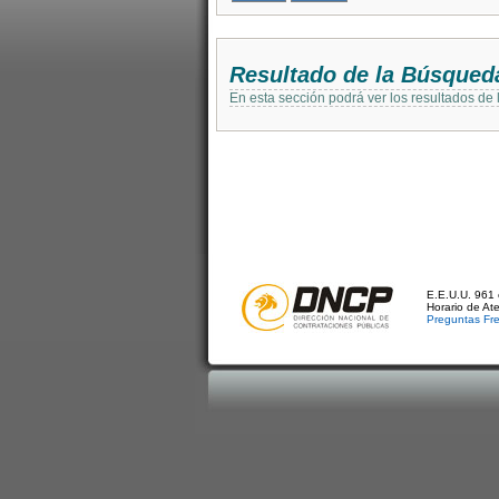
Resultado de la Búsqued
En esta sección podrá ver los resultados de
E.E.U.U. 961 
Horario de At
Preguntas Fr