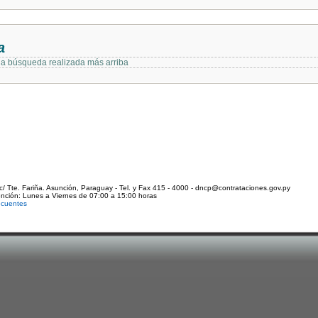
a
 la búsqueda realizada más arriba
c/ Tte. Fariña. Asunción, Paraguay - Tel. y Fax 415 - 4000 - dncp@contrataciones.gov.py
ención: Lunes a Viernes de 07:00 a 15:00 horas
ecuentes