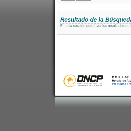
Resultado de la Búsqued
En esta sección podrá ver los resultados de
E.E.U.U. 961 
Horario de At
Preguntas Fr