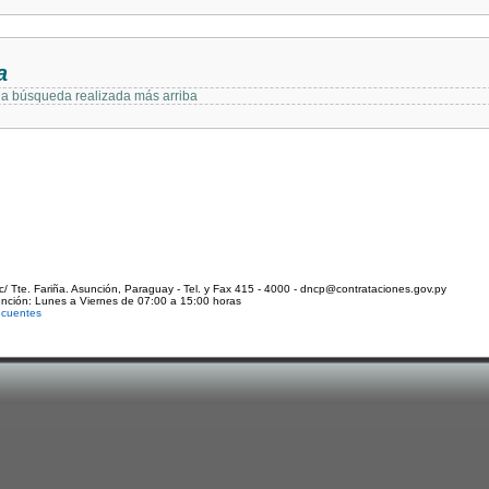
a
 la búsqueda realizada más arriba
c/ Tte. Fariña. Asunción, Paraguay - Tel. y Fax 415 - 4000 - dncp@contrataciones.gov.py
ención: Lunes a Viernes de 07:00 a 15:00 horas
ecuentes