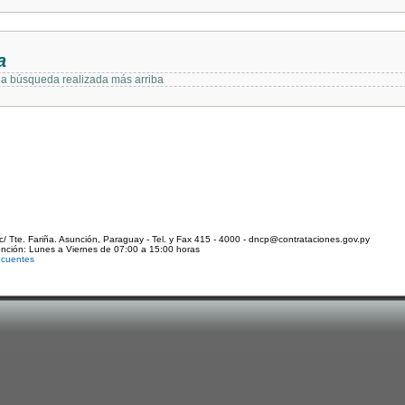
a
 la búsqueda realizada más arriba
c/ Tte. Fariña. Asunción, Paraguay - Tel. y Fax 415 - 4000 - dncp@contrataciones.gov.py
ención: Lunes a Viernes de 07:00 a 15:00 horas
ecuentes