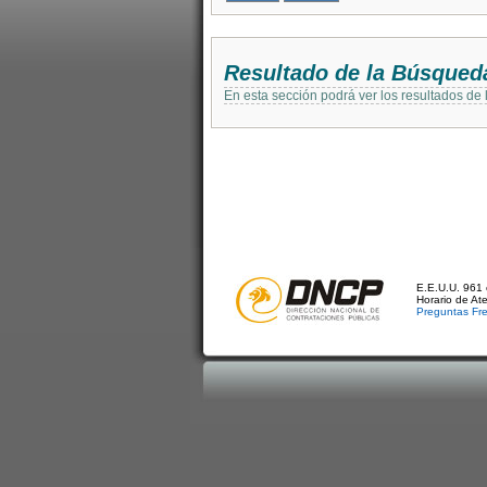
Resultado de la Búsqued
En esta sección podrá ver los resultados de
E.E.U.U. 961 
Horario de At
Preguntas Fr