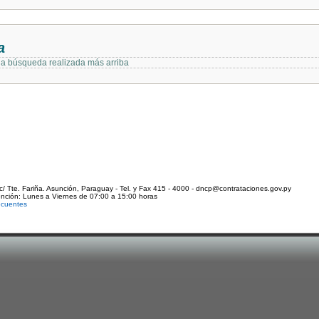
a
 la búsqueda realizada más arriba
c/ Tte. Fariña. Asunción, Paraguay - Tel. y Fax 415 - 4000 - dncp@contrataciones.gov.py
ención: Lunes a Viernes de 07:00 a 15:00 horas
ecuentes