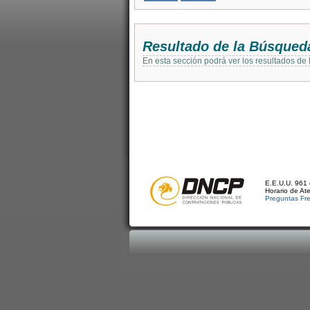
Resultado de la Búsqued
En esta sección podrá ver los resultados de
E.E.U.U. 961 
Horario de At
Preguntas Fr