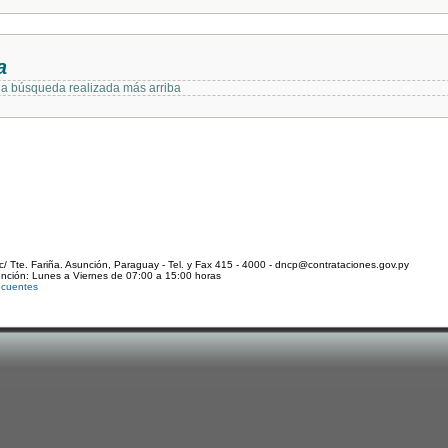
a
 la búsqueda realizada más arriba
c/ Tte. Fariña. Asunción, Paraguay - Tel. y Fax 415 - 4000 - dncp@contrataciones.gov.py
ención: Lunes a Viernes de 07:00 a 15:00 horas
ecuentes