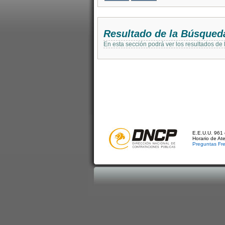
Resultado de la Búsqued
En esta sección podrá ver los resultados de
E.E.U.U. 961 
Horario de At
Preguntas Fr