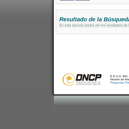
Resultado de la Búsqued
En esta sección podrá ver los resultados de
E.E.U.U. 961 
Horario de At
Preguntas Fr