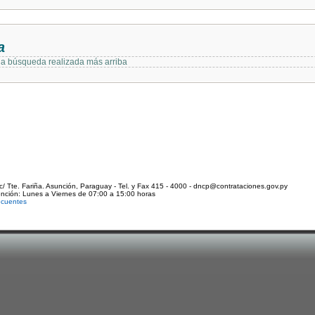
a
 la búsqueda realizada más arriba
c/ Tte. Fariña. Asunción, Paraguay - Tel. y Fax 415 - 4000 - dncp@contrataciones.gov.py
ención: Lunes a Viernes de 07:00 a 15:00 horas
ecuentes