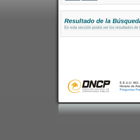
Resultado de la Búsqued
En esta sección podrá ver los resultados de
E.E.U.U. 961 
Horario de At
Preguntas Fr