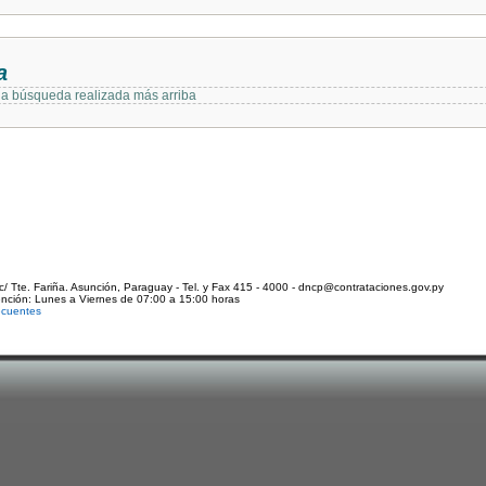
a
 la búsqueda realizada más arriba
c/ Tte. Fariña. Asunción, Paraguay - Tel. y Fax 415 - 4000 - dncp@contrataciones.gov.py
ención: Lunes a Viernes de 07:00 a 15:00 horas
ecuentes