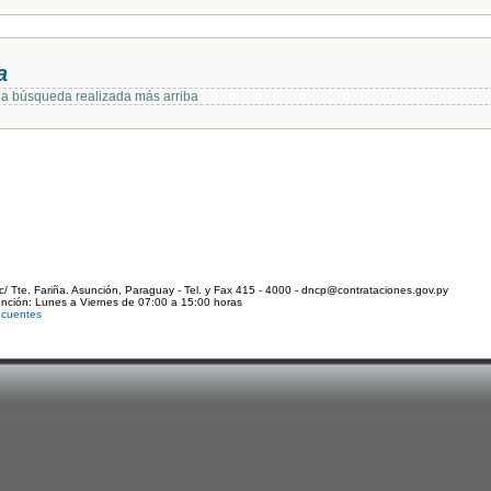
a
 la búsqueda realizada más arriba
c/ Tte. Fariña. Asunción, Paraguay - Tel. y Fax 415 - 4000 - dncp@contrataciones.gov.py
ención: Lunes a Viernes de 07:00 a 15:00 horas
ecuentes