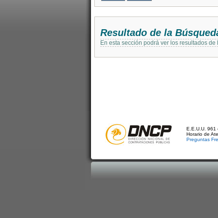
Resultado de la Búsqued
En esta sección podrá ver los resultados de
E.E.U.U. 961 
Horario de At
Preguntas Fr