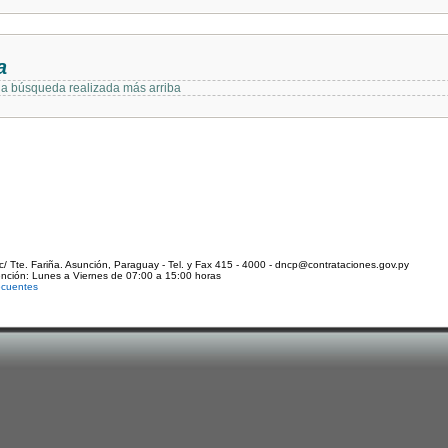
a
 la búsqueda realizada más arriba
c/ Tte. Fariña. Asunción, Paraguay - Tel. y Fax 415 - 4000 - dncp@contrataciones.gov.py
ención: Lunes a Viernes de 07:00 a 15:00 horas
ecuentes