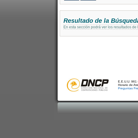
Resultado de la Búsqued
En esta sección podrá ver los resultados de
E.E.U.U. 961 
Horario de At
Preguntas Fr