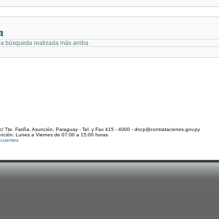
a
 la búsqueda realizada más arriba
c/ Tte. Fariña. Asunción, Paraguay - Tel. y Fax 415 - 4000 - dncp@contrataciones.gov.py
ención: Lunes a Viernes de 07:00 a 15:00 horas
ecuentes