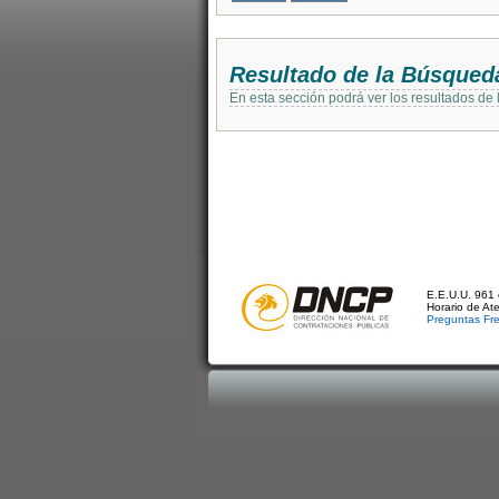
Resultado de la Búsqued
En esta sección podrá ver los resultados de
E.E.U.U. 961 
Horario de At
Preguntas Fr