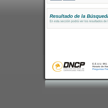
Resultado de la Búsqued
En esta sección podrá ver los resultados de
E.E.U.U. 961 
Horario de At
Preguntas Fr