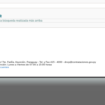
a
 la búsqueda realizada más arriba
c/ Tte. Fariña. Asunción, Paraguay - Tel. y Fax 415 - 4000 - dncp@contrataciones.gov.py
ención: Lunes a Viernes de 07:00 a 15:00 horas
ecuentes