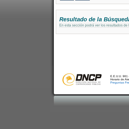
Resultado de la Búsqued
En esta sección podrá ver los resultados de
E.E.U.U. 961 
Horario de At
Preguntas Fr