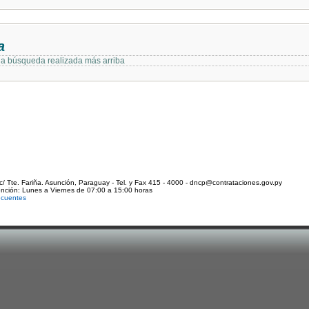
a
 la búsqueda realizada más arriba
c/ Tte. Fariña. Asunción, Paraguay - Tel. y Fax 415 - 4000 - dncp@contrataciones.gov.py
ención: Lunes a Viernes de 07:00 a 15:00 horas
ecuentes