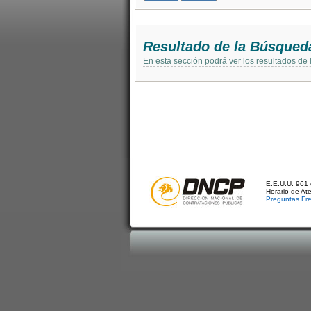
Resultado de la Búsqued
En esta sección podrá ver los resultados de
E.E.U.U. 961 
Horario de At
Preguntas Fr