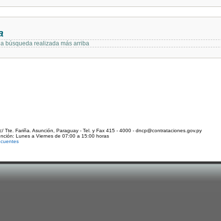
a
 la búsqueda realizada más arriba
c/ Tte. Fariña. Asunción, Paraguay - Tel. y Fax 415 - 4000 - dncp@contrataciones.gov.py
ención: Lunes a Viernes de 07:00 a 15:00 horas
ecuentes