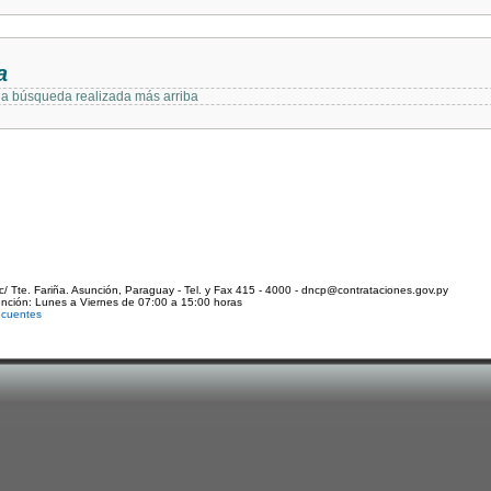
a
 la búsqueda realizada más arriba
c/ Tte. Fariña. Asunción, Paraguay - Tel. y Fax 415 - 4000 - dncp@contrataciones.gov.py
ención: Lunes a Viernes de 07:00 a 15:00 horas
ecuentes