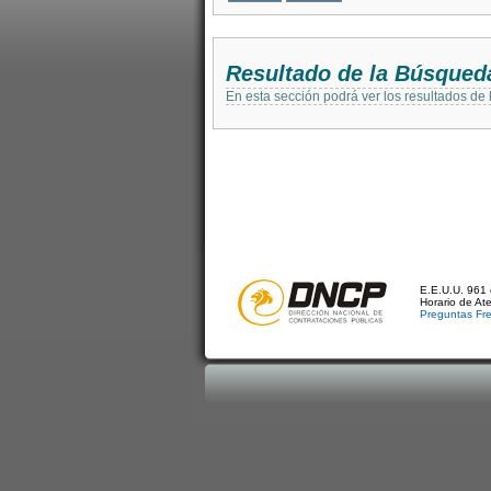
Resultado de la Búsqued
En esta sección podrá ver los resultados de
E.E.U.U. 961 
Horario de At
Preguntas Fr