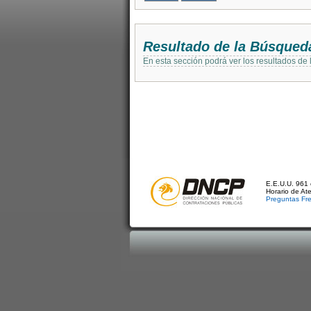
Resultado de la Búsqued
En esta sección podrá ver los resultados de
E.E.U.U. 961 
Horario de At
Preguntas Fr