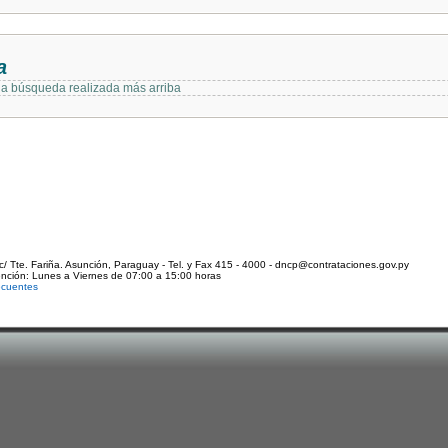
a
 la búsqueda realizada más arriba
c/ Tte. Fariña. Asunción, Paraguay - Tel. y Fax 415 - 4000 - dncp@contrataciones.gov.py
ención: Lunes a Viernes de 07:00 a 15:00 horas
ecuentes