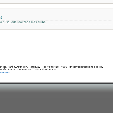
a
 la búsqueda realizada más arriba
c/ Tte. Fariña. Asunción, Paraguay - Tel. y Fax 415 - 4000 - dncp@contrataciones.gov.py
ención: Lunes a Viernes de 07:00 a 15:00 horas
ecuentes