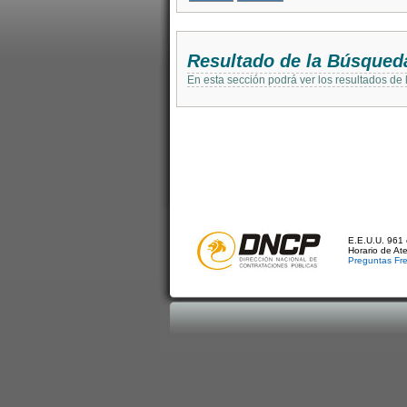
Resultado de la Búsqued
En esta sección podrá ver los resultados de
E.E.U.U. 961 
Horario de At
Preguntas Fr