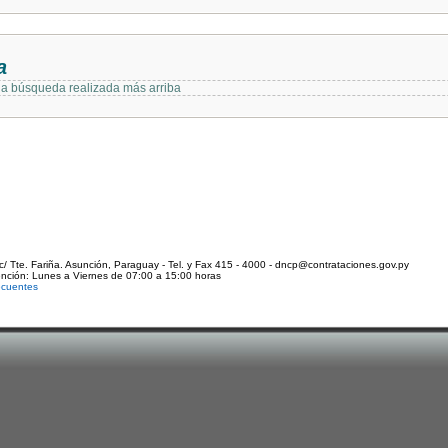
a
 la búsqueda realizada más arriba
c/ Tte. Fariña. Asunción, Paraguay - Tel. y Fax 415 - 4000 - dncp@contrataciones.gov.py
ención: Lunes a Viernes de 07:00 a 15:00 horas
ecuentes