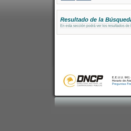
Resultado de la Búsqued
En esta sección podrá ver los resultados de
E.E.U.U. 961 
Horario de At
Preguntas Fr