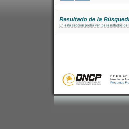
Resultado de la Búsqued
En esta sección podrá ver los resultados de
E.E.U.U. 961 
Horario de At
Preguntas Fr