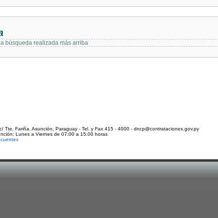
a
 la búsqueda realizada más arriba
c/ Tte. Fariña. Asunción, Paraguay - Tel. y Fax 415 - 4000 - dncp@contrataciones.gov.py
ención: Lunes a Viernes de 07:00 a 15:00 horas
ecuentes