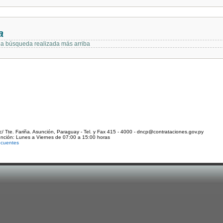
a
 la búsqueda realizada más arriba
c/ Tte. Fariña. Asunción, Paraguay - Tel. y Fax 415 - 4000 - dncp@contrataciones.gov.py
ención: Lunes a Viernes de 07:00 a 15:00 horas
ecuentes