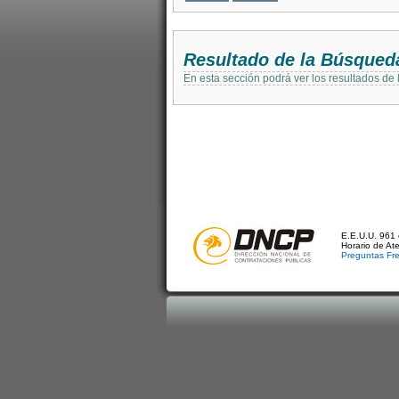
Resultado de la Búsqued
En esta sección podrá ver los resultados de
E.E.U.U. 961 
Horario de At
Preguntas Fr