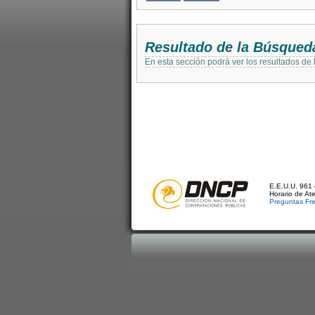
Resultado de la Búsqued
En esta sección podrá ver los resultados de
E.E.U.U. 961 
Horario de At
Preguntas Fr