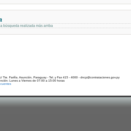
a
 la búsqueda realizada más arriba
c/ Tte. Fariña. Asunción, Paraguay - Tel. y Fax 415 - 4000 - dncp@contrataciones.gov.py
ención: Lunes a Viernes de 07:00 a 15:00 horas
ecuentes