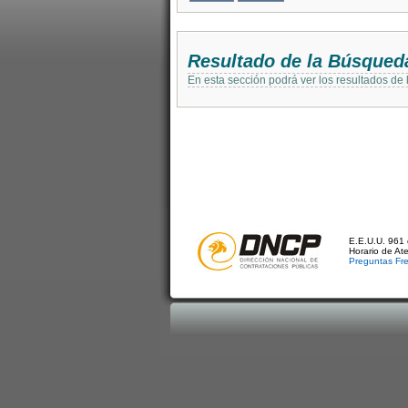
Resultado de la Búsqued
En esta sección podrá ver los resultados de
E.E.U.U. 961 
Horario de At
Preguntas Fr