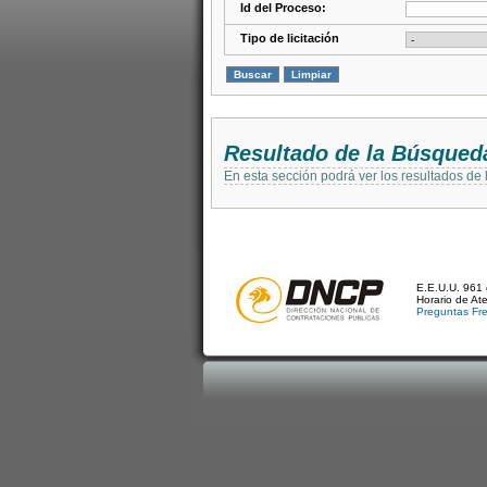
Id del Proceso:
Tipo de licitación
Resultado de la Búsqued
En esta sección podrá ver los resultados de
E.E.U.U. 961 
Horario de At
Preguntas Fr