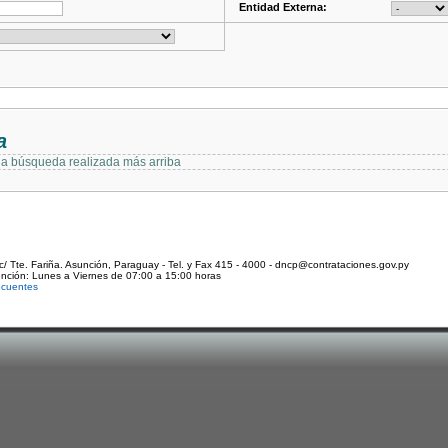
Entidad Externa:
a
 la búsqueda realizada más arriba
c/ Tte. Fariña. Asunción, Paraguay - Tel. y Fax 415 - 4000 - dncp@contrataciones.gov.py
ención: Lunes a Viernes de 07:00 a 15:00 horas
ecuentes