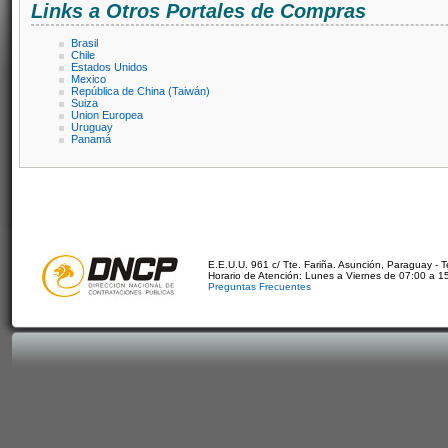
Links a Otros Portales de Compras
Brasil
Chile
Estados Unidos
Mexico
República de China (Taiwán)
Suiza
Union Europea
Uruguay
Panamá
E.E.U.U. 961 c/ Tte. Fariña. Asunción, Paraguay - 
Horario de Atención: Lunes a Viernes de 07:00 a 1
Preguntas Frecuentes