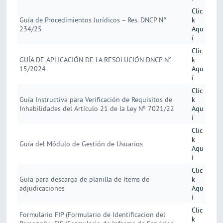
Clic
Guía de Procedimientos Jurídicos – Res. DNCP N°
k
234/25
Aqu
í
Clic
GUÍA DE APLICACIÓN DE LA RESOLUCIÓN DNCP N°
k
15/2024
Aqu
í
Clic
Guía Instructiva para Verificación de Requisitos de
k
Inhabilidades del Artículo 21 de la Ley Nº 7021/22
Aqu
í
Clic
k
Guía del Módulo de Gestión de Usuarios
Aqu
í
Clic
Guía para descarga de planilla de ítems de
k
adjudicaciones
Aqu
í
Clic
Formulario FIP (Formulario de Identificacion del
k