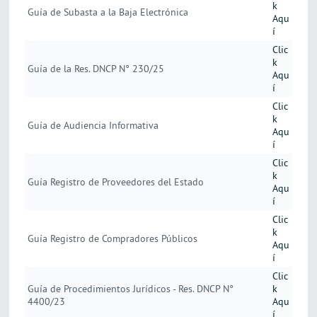
k
Guía de Subasta a la Baja Electrónica
Aqu
í
Clic
k
Guía de la Res. DNCP N° 230/25
Aqu
í
Clic
k
Guía de Audiencia Informativa
Aqu
í
Clic
k
Guía Registro de Proveedores del Estado
Aqu
í
Clic
k
Guía Registro de Compradores Públicos
Aqu
í
Clic
Guía de Procedimientos Jurídicos - Res. DNCP N°
k
4400/23
Aqu
í