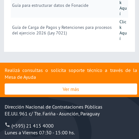
k
Guía para estructurar datos de Fonacide
Aqu
í
Clic
Guía de Carga de Pagos y Retenciones para procesos
k
del ejercicio 2026 (Ley 7021)
Aqu
í
Realizá consultas o solicita soporte técnico a través de la
Mesa de Ayuda
Ver más
Dirección Nacional de Contrataciones Públicas
EE.UU. 961 c/ Tte. Fariña - Asunción, Paraguay
(+595) 21 415 4000
Lunes a Viernes 07:30 - 15:00 hs.