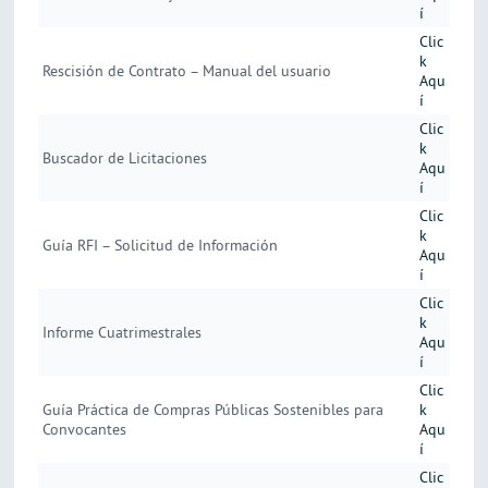
í
Clic
k
Rescisión de Contrato – Manual del usuario
Aqu
í
Clic
k
Buscador de Licitaciones
Aqu
í
Clic
k
Guía RFI – Solicitud de Información
Aqu
í
Clic
k
Informe Cuatrimestrales
Aqu
í
Clic
Guía Práctica de Compras Públicas Sostenibles para
k
Convocantes
Aqu
í
Clic