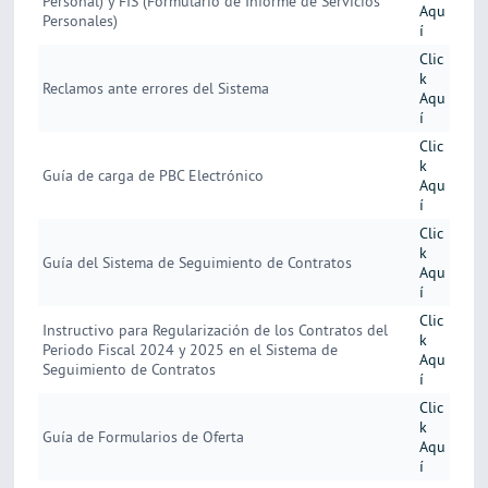
Personal) y FIS (Formulario de Informe de Servicios
Aqu
Personales)
í
Clic
k
Reclamos ante errores del Sistema
Aqu
í
Clic
k
Guía de carga de PBC Electrónico
Aqu
í
Clic
k
Guía del Sistema de Seguimiento de Contratos
Aqu
í
Clic
Instructivo para Regularización de los Contratos del
k
Periodo Fiscal 2024 y 2025 en el Sistema de
Aqu
Seguimiento de Contratos
í
Clic
k
Guía de Formularios de Oferta
Aqu
í