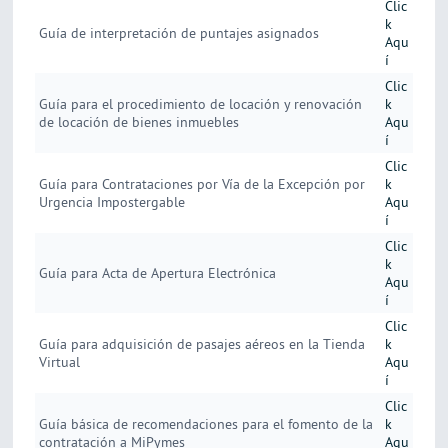
Clic
k
Guía de interpretación de puntajes asignados
Aqu
í
Clic
Guía para el procedimiento de locación y renovación
k
de locación de bienes inmuebles
Aqu
í
Clic
Guía para Contrataciones por Vía de la Excepción por
k
Urgencia Impostergable
Aqu
í
Clic
k
Guía para Acta de Apertura Electrónica
Aqu
í
Clic
Guía para adquisición de pasajes aéreos en la Tienda
k
Virtual
Aqu
í
Clic
Guía básica de recomendaciones para el fomento de la
k
contratación a MiPymes
Aqu