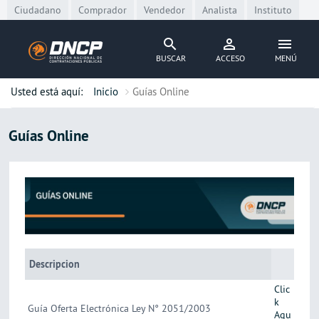
Skip to main content
Ciudadano
Comprador
Vendedor
Analista
Instituto
BUSCAR
ACCESO
MENÚ
Usted está aquí:
Inicio
Guías Online
Guías Online
Descripcion
Clic
k
Guía Oferta Electrónica Ley N° 2051/2003
Aqu